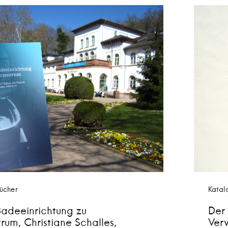
ücher
Katal
Badeeinrichtung zu
Der
trum, Christiane Schalles,
Ver