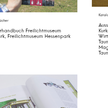
Katal
ücher
Aus
rhandbuch Freilichtmuseum
Kur
rk, Freilichtmuseum Hessenpark
Wir
Taun
Mag
Tau