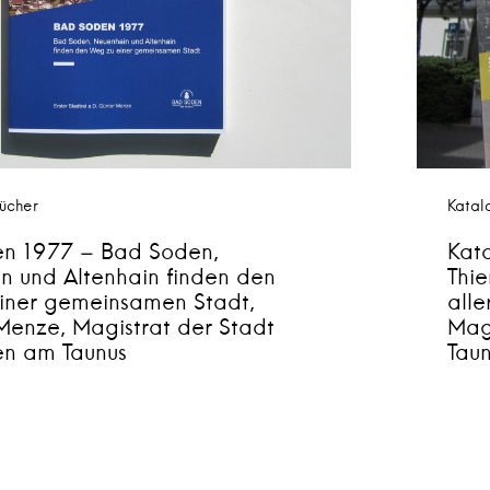
ücher
Katal
n 1977 – Bad Soden,
Kata
n und Altenhain finden den
Thi
iner gemeinsamen Stadt,
alle
Menze, Magistrat der Stadt
Mag
n am Taunus
Tau