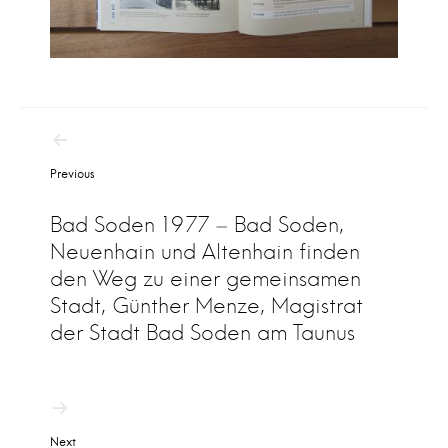
B
Previous
e
i
Bad Soden 1977 – Bad Soden,
t
Neuenhain und Altenhain finden
r
den Weg zu einer gemeinsamen
Stadt, Günther Menze, Magistrat
a
der Stadt Bad Soden am Taunus
g
s
n
a
Next