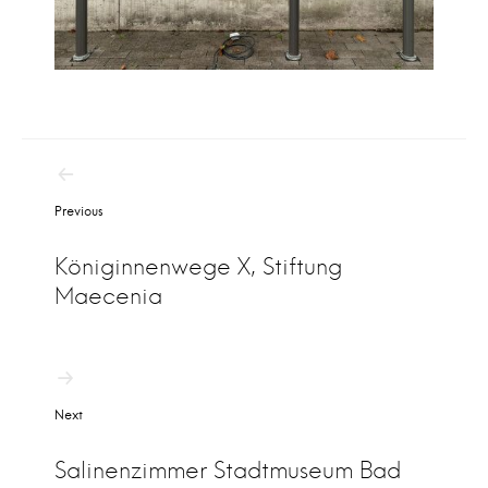
B
Previous
e
i
Königinnenwege X, Stiftung
t
Maecenia
r
a
g
Next
s
n
Salinenzimmer Stadtmuseum Bad