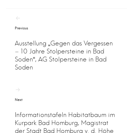
B
Previous
e
i
Ausstellung „Gegen das Vergessen
t
– 10 Jahre Stolpersteine in Bad
r
Soden“, AG Stolpersteine in Bad
Soden
a
g
s
n
Next
a
Informationstafeln Habitatbaum im
v
Kurpark Bad Homburg, Magistrat
i
der Stadt Bad Homburg v. d. Höhe