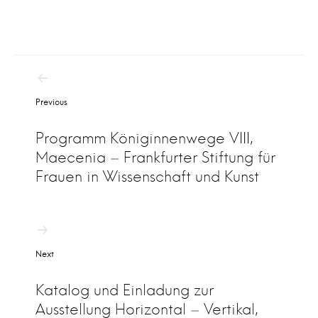
B
Previous
e
i
Programm Königinnenwege VIII,
t
Maecenia – Frankfurter Stiftung für
r
Frauen in Wissenschaft und Kunst
a
g
s
Next
n
a
Katalog und Einladung zur
Ausstellung Horizontal – Vertikal,
v