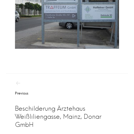
B
Previous
e
i
Beschilderung Ärztehaus
t
Weißliliengasse, Mainz, Donar
r
GmbH